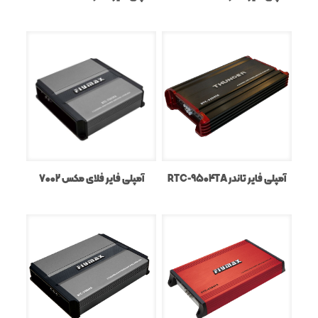
آمپلی فایر تاندر RTC-9504TA
آمپلی فایر فلای مکس 7002