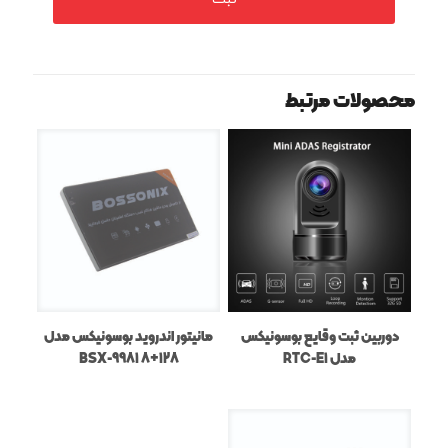
محصولات مرتبط
دوربین ثبت وقایع بوسونیکس
مانیتور اندروید بوسونیکس مدل
مدل RTC-E1
BSX-9981 8+128