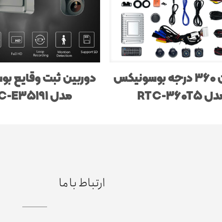
دوربین 360 درجه بوسونیکس
دوربین ثبت وقایع ب
 RTC-360T5
مدل RTC-E35191
ارتباط با ما