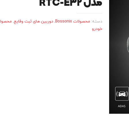
مدل RTC-E32
دسته:
محصولات Bossonix
,
دوربین های ثبت وقایع
,
محصولا
خودرو