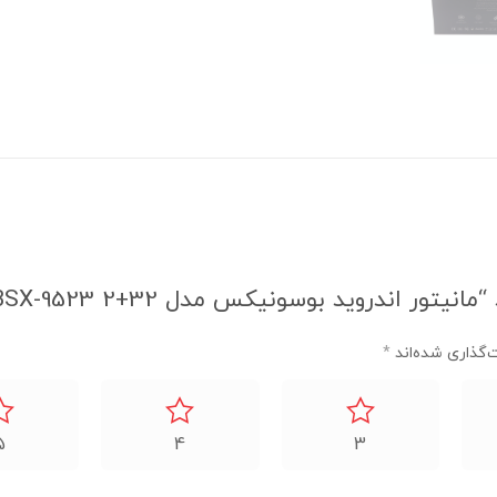
 اندروید بوسونیکس مدل BSX-9523 2+32”
‌گذاری شده‌اند
*
5
4
3