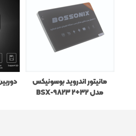
مانیتور اندروید بوسونیکس
دوربین
مدل BSX-9823 2+32