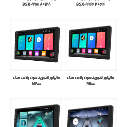
BSX-9981 8+128
BSX-9946 4+64
مانیتور اندروید سون پلاس مدل
مانیتور اندروید سون پلاس مدل
M200
M100