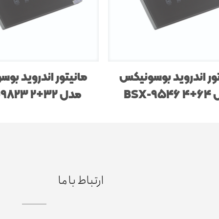
ور اندروید بوسونیکس
مانیتور اندروید بو
BSX-9
مدل BSX-9823 2+32
ارتباط با ما