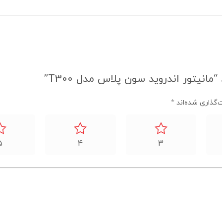
نیتور اندروید سون پلاس مدل T300”
‌گذاری شده‌اند
*
5
4
3