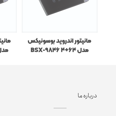
مانیتور اندروید بوسونیکس
مانیت
مدل BSX-9846 4+64
مدل 546 4+64
درباره ما